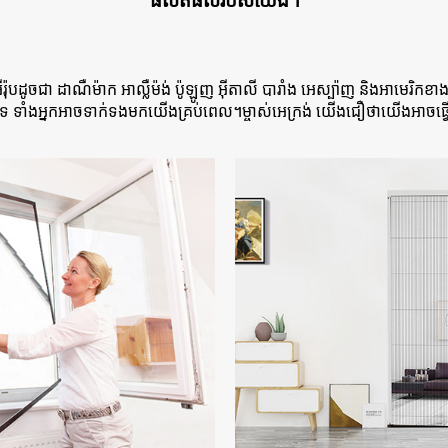
ផលិតផលរបស់យើង។
ូចជា ដាណឺម៉ាក អាល្លឺម៉ង់ ប៉ូឡូញ អ៊ីតាលី បារាំង អេស្ប៉ាញ និងអាមេរិកខ
កទេ ទាំងអ្នកអាចទាក់ទងមកយើងគ្រប់ពេល។ម្ចាស់អេក្រង់ យើងជឿថាយើងអាចធ្