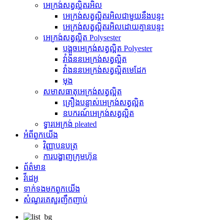
អេក្រង់សត្វល្អិតរអិល
អេក្រង់សត្វល្អិតរអិលជាមួយនឹងបន្ទះ
អេក្រង់សត្វល្អិតរអិលដោយគ្មានបន្ទះ
អេក្រង់សត្វល្អិត Polysester
បង្អួចអេក្រង់សត្វល្អិត Polyester
វាំងននអេក្រង់សត្វល្អិត
វាំងននអេក្រង់សត្វល្អិតមេដែក
មុង
សមាសធាតុអេក្រង់សត្វល្អិត
គ្រឿងបន្លាស់អេក្រង់សត្វល្អិត
ឧបករណ៍អេក្រង់សត្វល្អិត
ទ្វារអេក្រង់ pleated
អំពី​ពួក​យើង
វិញ្ញាបនបត្រ
ការបង្ហាញក្រុមហ៊ុន
ព័ត៌មាន
វីដេអូ
ទាក់ទង​មក​ពួក​យើង
សំណួរគេសួរញឹកញាប់