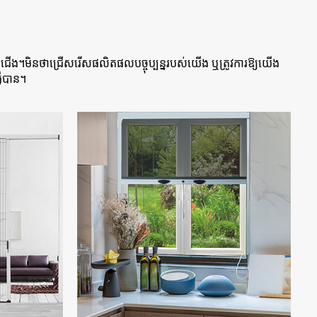
ាងជើង។មិនថាជ្រើសរើសផលិតផលបច្ចុប្បន្នរបស់យើង ឬត្រូវការឱ្យយើង
វើបាន។