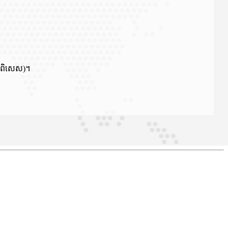
ការពិសេស)។