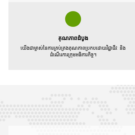
គុណភាពដំបូង
យើងជាម្ចាស់នៃការគ្រប់គ្រងគុណភាពប្រកបដោយវិជ្ជាជីវៈ និង
ដំណើរការក្រុមអធិការកិច្ច។