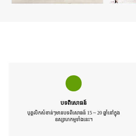
បទពិសោធន៍
បុគ្គលិកសំខាន់ៗមានបទពិសោធន៍ 15 ~ 20 ឆ្នាំនៅក្នុង
ឧស្សាហកម្មទាំងនេះ។