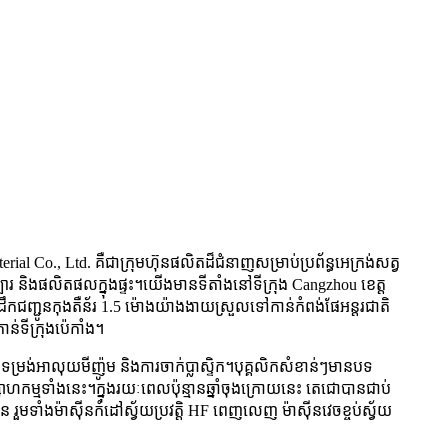
al Co., Ltd. គឺជាក្រុមហ៊ុនផលិតដ៏ជំនាញសម្រាប់ប្រព័ន្ធអេក្រង់សត្វ
នច្បារ និងផលិតផលក្នុងផ្ទះ។យើងមានទីតាំងនៅទីក្រុង Cangzhou ខេត្ត
ឹកជញ្ជូនកុងតឺន័រ 1.5 ម៉ោងយ៉ាងងាយស្រួលទៅកាន់កំពង់ផែអន្តរជាតិ
ន់ទីក្រុងប៉េកាំង។
ទម្រង់អាលុយមីញ៉ូម និងការចាក់ប្លាស្ទិក។បុគ្គលិកសំខាន់ៗមានបទ
្សាហកម្មទាំងនេះ។ក្នុងរយៈពេលប៉ុន្មានឆ្នាំចុងក្រោយនេះ តេជោបានជាប់
 រួមទាំងម៉ាស៊ីនកំដៅស្វ័យប្រវត្តិ HF ពេញលេញ ម៉ាស៊ីនវេចខ្ចប់ស្វ័យ